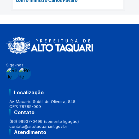
com o ministro Carlos Fávaro
Siga-nos
Localização
Av. Macario Subtil de Oliveira, 848
CEP: 78785-000
Contato
(66) 99937-0499 (somente ligação)
contato@altotaquari.mt.gov.br
Atendimento