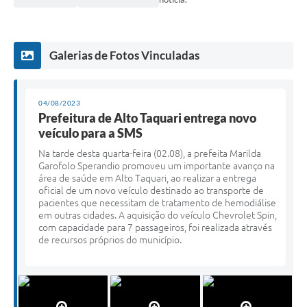
Galerias de Fotos Vinculadas
04/08/2023
Prefeitura de Alto Taquari entrega novo
veículo para a SMS
Na tarde desta quarta-feira (02.08), a prefeita Marilda
Garofolo Sperandio promoveu um importante avanço na
área de saúde em Alto Taquari, ao realizar a entrega
oficial de um novo veículo destinado ao transporte de
pacientes que necessitam de tratamento de hemodiálise
em outras cidades. A aquisição do veículo Chevrolet Spin,
com capacidade para 7 passageiros, foi realizada através
de recursos próprios do município.