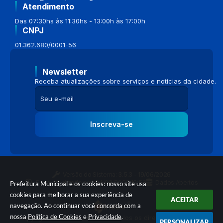
Atendimento
Das 07:30hs às 11:30hs - 13:00h às 17:00h
CNPJ
01.362.680/0001-56
Newsletter
Receba atualizações sobre serviços e notícias da cidade.
Inscreva-se
Versão do Sistema:
3.5.3 - 19/06/2026
Portal atualizado em:
04/08/2026 16:58
Dados Abertos
Prefeitura Municipal e os cookies: nosso site usa
cookies para melhorar a sua experiência de
ACEITAR
navegação. Ao continuar você concorda com a
nossa
Política de Cookies
e
Privacidade
.
© Copyright Instar - 2006-2026. Todos os direitos reservados -
PERSONALIZAR