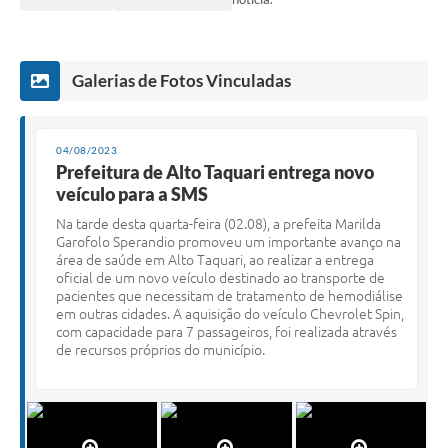
Galerias de Fotos Vinculadas
04/08/2023
Prefeitura de Alto Taquari entrega novo
veículo para a SMS
Na tarde desta quarta-feira (02.08), a prefeita Marilda
Garofolo Sperandio promoveu um importante avanço na
área de saúde em Alto Taquari, ao realizar a entrega
oficial de um novo veículo destinado ao transporte de
pacientes que necessitam de tratamento de hemodiálise
em outras cidades. A aquisição do veículo Chevrolet Spin,
com capacidade para 7 passageiros, foi realizada através
de recursos próprios do município.