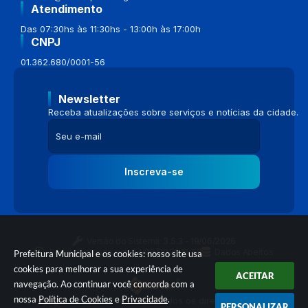
Atendimento
Das 07:30hs às 11:30hs - 13:00h às 17:00h
CNPJ
01.362.680/0001-56
Newsletter
Receba atualizações sobre serviços e notícias da cidade.
Inscreva-se
Versão do Sistema:
3.5.3 - 19/06/2026
Portal atualizado em:
04/08/2026 16:58
Dados Abertos
Prefeitura Municipal e os cookies: nosso site usa
cookies para melhorar a sua experiência de
ACEITAR
navegação. Ao continuar você concorda com a
nossa
Política de Cookies
e
Privacidade
.
© Copyright Instar - 2006-2026. Todos os direitos reservados -
PERSONALIZAR