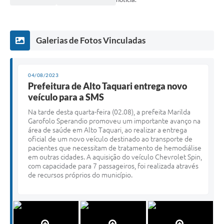
Galerias de Fotos Vinculadas
04/08/2023
Prefeitura de Alto Taquari entrega novo
veículo para a SMS
Na tarde desta quarta-feira (02.08), a prefeita Marilda
Garofolo Sperandio promoveu um importante avanço na
área de saúde em Alto Taquari, ao realizar a entrega
oficial de um novo veículo destinado ao transporte de
pacientes que necessitam de tratamento de hemodiálise
em outras cidades. A aquisição do veículo Chevrolet Spin,
com capacidade para 7 passageiros, foi realizada através
de recursos próprios do município.