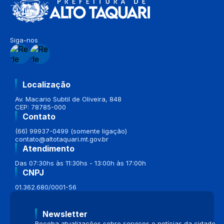
Siga-nos
Localização
Av. Macario Subtil de Oliveira, 848
CEP: 78785-000
Contato
(66) 99937-0499 (somente ligação)
contato@altotaquari.mt.gov.br
Atendimento
Das 07:30hs às 11:30hs - 13:00h às 17:00h
CNPJ
01.362.680/0001-56
Newsletter
Receba atualizações sobre serviços e notícias da cidade.