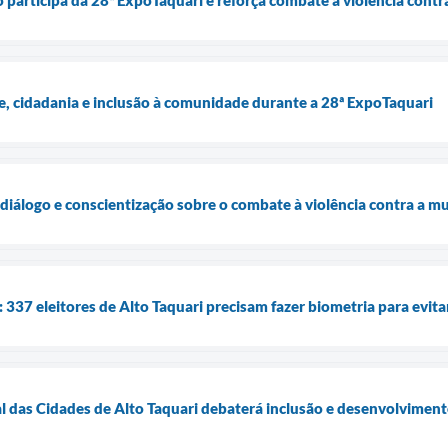
o participa da 28ª ExpoTaquari e reforça combate à violência contr
e, cidadania e inclusão à comunidade durante a 28ª ExpoTaquari
diálogo e conscientização sobre o combate à violência contra a m
a: 337 eleitores de Alto Taquari precisam fazer biometria para evit
l das Cidades de Alto Taquari debaterá inclusão e desenvolvimen