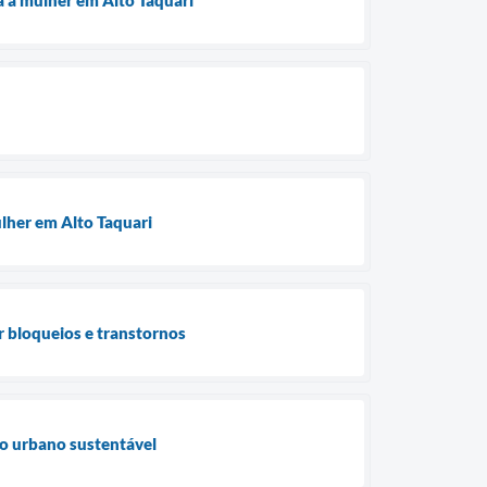
a a mulher em Alto Taquari
ulher em Alto Taquari
ar bloqueios e transtornos
to urbano sustentável