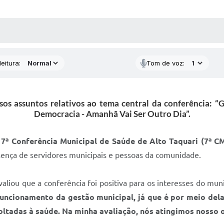
 MÍDIAS
RECEBA NOTÍCIAS
eitura:
Tom de voz:
sos assuntos relativos ao tema central da conferência: “G
Democracia - Amanhã Vai Ser Outro Dia”.
a
7ª Conferência Municipal de Saúde de Alto Taquari (7ª C
sença de servidores municipais e pessoas da comunidade.
liou que a conferência foi positiva para os interesses do mun
ncionamento da gestão municipal, já que é por meio delas
voltadas à saúde. Na minha avaliação, nós atingimos nosso 