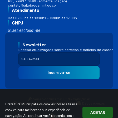
(66) 99937-0499 (somente ligação)
contato@altotaquari.mt.gov.br
Atendimento
Das 07:30hs às 11:30hs - 13:00h às 17:00h
CNPJ
01.362.680/0001-56
Newsletter
Receba atualizações sobre serviços e notícias da cidade.
Inscreva-se
Versão do Sistema:
3.5.3 - 19/06/2026
Portal atualizado em:
04/08/2026 16:58
Dados Abertos
Prefeitura Municipal e os cookies: nosso site usa
cookies para melhorar a sua experiência de
ACEITAR
navegação. Ao continuar você concorda com a