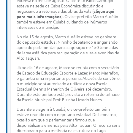
extensa no mês de agosto. O prefeito Fabio Garbugio
esteve na sede da Caixa Econômica discutindo e
negociando a retomada das obras da vala (
clique aqui
para mais informações
). O vice-prefeito Marco Aurélio
também esteve em Cuiabá cuidando de inúmeros
interesses do município.
No dia 15 de agosto, Marco Aurélio esteve no gabinete
do deputado estadual Nininho debatendo e angariando
apoio do parlamentar para a aquisição de 150 toneladas
de lama asfáltica para recuperação de ruas e avenidas de
Alto Taquari.
Já no dia 16 de agosto, Marco se reuniu com o secretário
de Estado de Educação Esporte e Lazer, Marco Marrafon,
e garantiu uma importante parceria. Através de convênio,
o município será autorizado a utilizar a nova Escola
Estadual Dennis Manerich de Oliveira até dezembro.
Durante este período está previsto a reforma do telhado
da Escola Municipal Prof. Elzinha Lizardo Nunes.
Durante a viagem à Cuiabá, o vice-prefeito também
esteve reunido com o deputado estadual Dr. Leonardo,
ocasião em que o parlamentar afirmou que
disponibilizaria emenda para Alto Taquari. O recurso seria
direcionado para a melhoria da estrutura do Lago