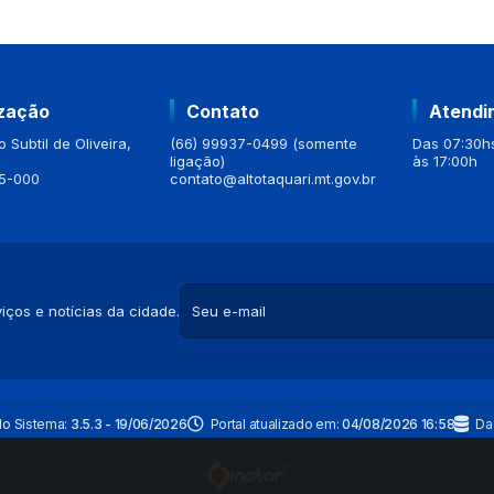
ização
Contato
Atendi
 Subtil de Oliveira,
(66) 99937-0499 (somente
Das 07:30hs
ligação)
às 17:00h
5-000
contato@altotaquari.mt.gov.br
iços e notícias da cidade.
do Sistema:
3.5.3 - 19/06/2026
Portal atualizado em:
04/08/2026 16:58
Da