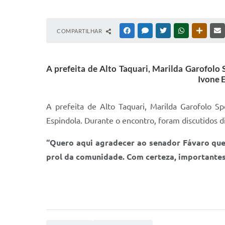
COMPARTILHAR
FACEBOOK
MESSENGER
TWITTER
WHATSAPP
OUTRAS
A prefeita de Alto Taquari, Marilda Garofolo S
Ivone E
A prefeita de Alto Taquari, Marilda Garofolo Spe
Espindola. Durante o encontro, foram discutidos d
“Quero aqui agradecer ao senador Fávaro que,
prol da comunidade. Com certeza, importantes 