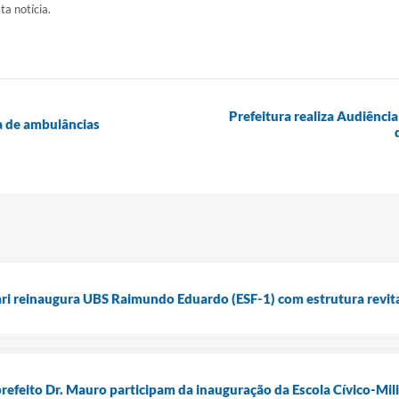
ta notícia.
Prefeitura realiza Audiênc
a de ambulâncias
ari reinaugura UBS Raimundo Eduardo (ESF-1) com estrutura revita
prefeito Dr. Mauro participam da inauguração da Escola Cívico-Milit