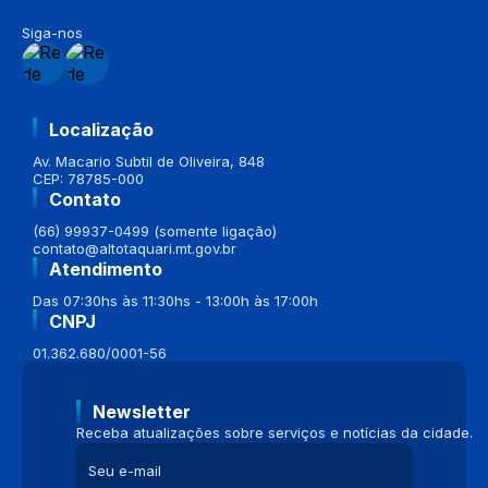
Siga-nos
Localização
Av. Macario Subtil de Oliveira, 848
CEP: 78785-000
Contato
(66) 99937-0499 (somente ligação)
contato@altotaquari.mt.gov.br
Atendimento
Das 07:30hs às 11:30hs - 13:00h às 17:00h
CNPJ
01.362.680/0001-56
Newsletter
Receba atualizações sobre serviços e notícias da cidade.