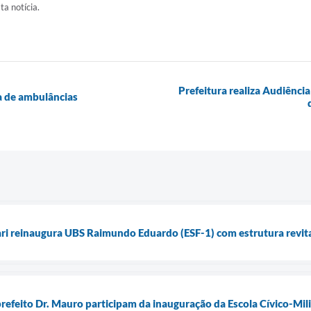
ta notícia.
Prefeitura realiza Audiênc
a de ambulâncias
ari reinaugura UBS Raimundo Eduardo (ESF-1) com estrutura revita
prefeito Dr. Mauro participam da inauguração da Escola Cívico-Milit