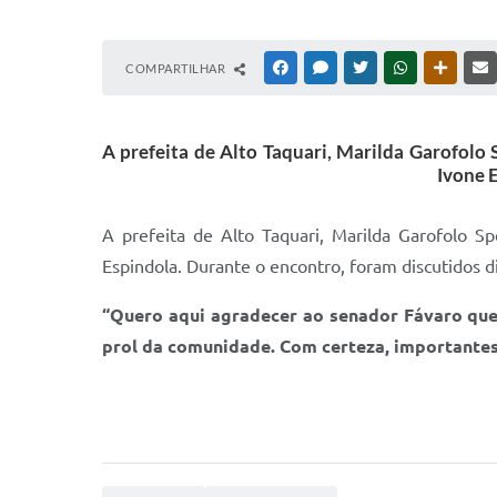
COMPARTILHAR
FACEBOOK
MESSENGER
TWITTER
WHATSAPP
OUTRAS
A prefeita de Alto Taquari, Marilda Garofolo S
Ivone E
A prefeita de Alto Taquari, Marilda Garofolo Spe
Espindola. Durante o encontro, foram discutidos d
“Quero aqui agradecer ao senador Fávaro que,
prol da comunidade. Com certeza, importantes 