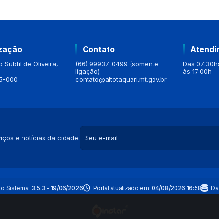
ização
Contato
Atendi
 Subtil de Oliveira,
(66) 99937-0499 (somente
Das 07:30hs
ligação)
às 17:00h
5-000
contato@altotaquari.mt.gov.br
iços e notícias da cidade.
do Sistema:
3.5.3 - 19/06/2026
Portal atualizado em:
04/08/2026 16:58
Da