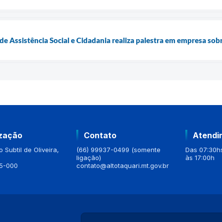
 de Assistência Social e Cidadania realiza palestra em empresa so
ização
Contato
Atendi
 Subtil de Oliveira,
(66) 99937-0499 (somente
Das 07:30hs
ligação)
às 17:00h
5-000
contato@altotaquari.mt.gov.br