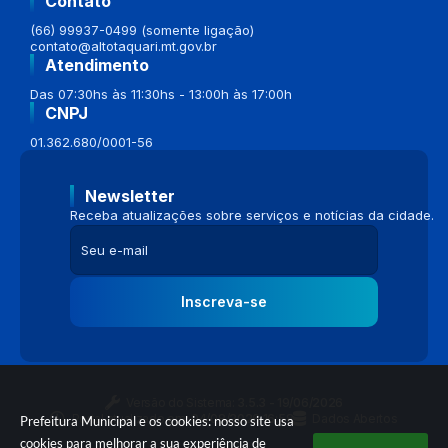
Contato
(66) 99937-0499 (somente ligação)
contato@altotaquari.mt.gov.br
Atendimento
Das 07:30hs às 11:30hs - 13:00h às 17:00h
CNPJ
01.362.680/0001-56
Newsletter
Receba atualizações sobre serviços e notícias da cidade.
Inscreva-se
Versão do Sistema:
3.5.3 - 19/06/2026
Portal atualizado em:
04/08/2026 16:58
Dados Abertos
Prefeitura Municipal e os cookies: nosso site usa
cookies para melhorar a sua experiência de