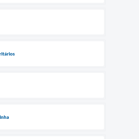
ritários
zinha