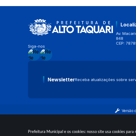
Local
Av. Macario
848
CEP: 7878
Siga-nos
Newsletter
Receba atualizações sobre serv
Versão 
Prefeitura Municipal e os cookies: nosso site usa cookies par
© Cop