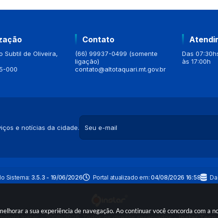
ização
Contato
Atendi
 Subtil de Oliveira,
(66) 99937-0499 (somente
Das 07:30hs
ligação)
às 17:00h
5-000
contato@altotaquari.mt.gov.br
iços e notícias da cidade.
do Sistema:
3.5.3 - 19/06/2026
Portal atualizado em:
04/08/2026 16:58
Da
a melhorar a sua experiência de navegação. Ao continuar você concorda com a 
yright Instar - 2006-2026. Todos os direitos reservados -
Instar Tecn