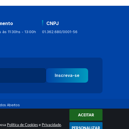
mento
CNPJ
 às 11:30hs - 13:00h
01.362.680/0001-56
Inscreva-se
dos Abertos
ACEITAR
nossa
Política de Cookies
e
Privacidade
.
PERSONALIZAR
ologia