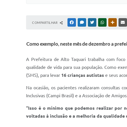
COMPARTILHAR
FACEBOOK
MESSENGER
TWITTER
WHATSAPP
OUTRAS
Como exemplo, neste mês de dezembro a prefeit
A Prefeitura de Alto Taquari trabalha com foco
qualidade de vida para sua população. Como exem
(SMS), para levar
16 crianças
autistas
e seus aco
Na ocasião, os pacientes realizaram consultas c
Inclusivas (Campi Brasil) e a Associação de Amigo
“Isso é o mínimo que podemos realizar por no
voltadas à inclusão e a melhoria da qualidade 