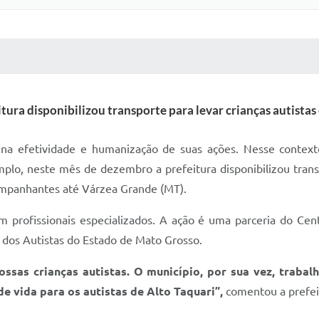
 MÍDIAS
RECEBA NOTÍCIAS
ura disponibilizou transporte para levar crianças autista
 na efetividade e humanização de suas ações. Nesse contex
plo, neste mês de dezembro a prefeitura disponibilizou trans
mpanhantes até Várzea Grande (MT).
om profissionais especializados. A ação é uma parceria do Cen
s dos Autistas do Estado de Mato Grosso.
ssas crianças autistas. O município, por sua vez, traba
de vida para os autistas de Alto Taquari”,
comentou a prefeit