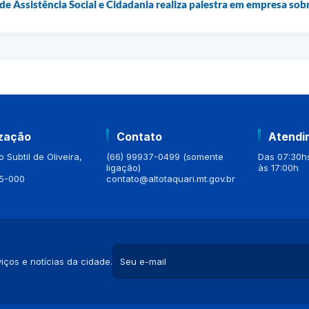
 de Assistência Social e Cidadania realiza palestra em empresa so
ização
Contato
Atendi
 Subtil de Oliveira,
(66) 99937-0499 (somente
Das 07:30hs
ligação)
às 17:00h
5-000
contato@altotaquari.mt.gov.br
iços e notícias da cidade.