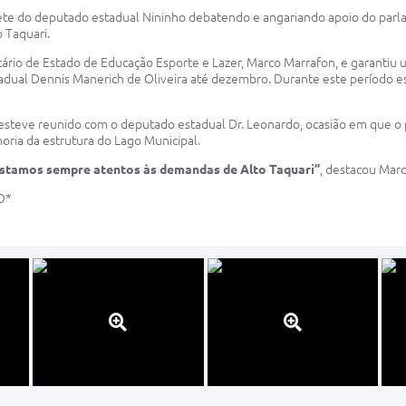
ete do deputado estadual Nininho debatendo e angariando apoio do parla
o Taquari.
tário de Estado de Educação Esporte e Lazer, Marco Marrafon, e garantiu 
Estadual Dennis Manerich de Oliveira até dezembro. Durante este período e
esteve reunido com o deputado estadual Dr. Leonardo, ocasião em que o 
horia da estrutura do Lago Municipal.
Estamos sempre atentos às demandas de Alto Taquari”
, destacou Marc
O*