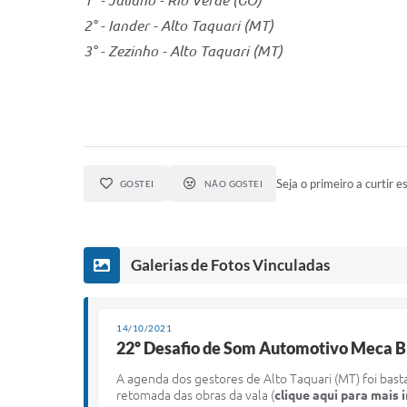
1° - Juliano - Rio Verde (GO)
2° - Iander - Alto Taquari (MT)
3° - Zezinho - Alto Taquari (MT)
Seja o primeiro a curtir es
GOSTEI
NÃO GOSTEI
Galerias de Fotos Vinculadas
14/10/2021
22º Desafio de Som Automotivo Meca Bra
A agenda dos gestores de Alto Taquari (MT) foi bas
retomada das obras da vala (
clique aqui para mais