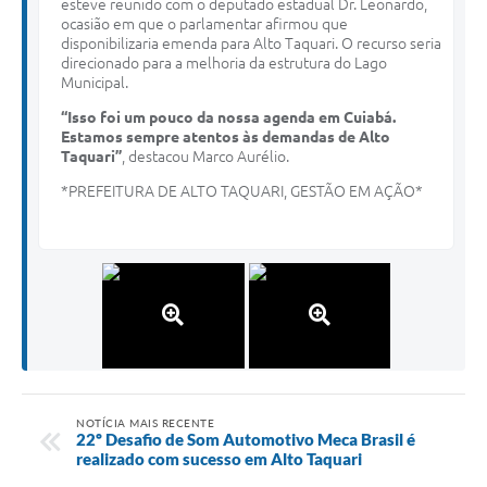
esteve reunido com o deputado estadual Dr. Leonardo,
ocasião em que o parlamentar afirmou que
disponibilizaria emenda para Alto Taquari. O recurso seria
direcionado para a melhoria da estrutura do Lago
Municipal.
“Isso foi um pouco da nossa agenda em Cuiabá.
Estamos sempre atentos às demandas de Alto
Taquari”
, destacou Marco Aurélio.
*PREFEITURA DE ALTO TAQUARI, GESTÃO EM AÇÃO*
NOTÍCIA MAIS RECENTE
22º Desafio de Som Automotivo Meca Brasil é
realizado com sucesso em Alto Taquari