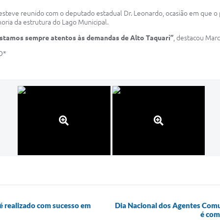
esteve reunido com o deputado estadual Dr. Leonardo, ocasião em que o 
horia da estrutura do Lago Municipal.
Estamos sempre atentos às demandas de Alto Taquari”
, destacou Marc
O*
é realizado com sucesso em
Dia Nacional dos Agentes Comu
é com