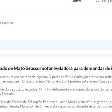
Ascom | M
Fonte:
ta notícia.
stado de Mato Grosso motoniveladora para demandas de i
tante extensa no mês de agosto. O prefeito Fabio Garbugio esteve na sed
 informações
). O vice-prefeito Marco Aurélio também esteve em Cuiabá c
ete do deputado estadual Nininho debatendo e angariando apoio do parla
o Taquari.
tário de Estado de Educação Esporte e Lazer, Marco Marrafon, e garantiu 
Estadual Dennis Manerich de Oliveira até dezembro. Durante este período e