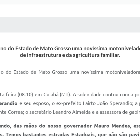
 MÍDIAS
RECEBA NOTÍCIAS
no do Estado de Mato Grosso uma novíssima motonivelador
de infraestrutura e da agricultura familiar.
o do Estado de Mato Grosso uma novíssima motoniveladora 
a-feira (08.10) em Cuiabá (MT). A solenidade contou com a pre
erandio
e seu esposo, o ex-prefeito Lairto João Sperandio; a
nte Correa; o secretário Leandro Almeida e a assessora de gabi
bendo, das mãos do nosso governador Mauro Mendes, ess
s. Temos bastantes estradas Estaduais, que não são pavi