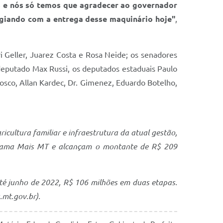
s e nós só temos que agradecer ao governador
igiando com a entrega desse maquinário hoje"
,
eri Geller, Juarez Costa e Rosa Neide; os senadores
deputado Max Russi, os deputados estaduais Paulo
Bosco, Allan Kardec, Dr. Gimenez, Eduardo Botelho,
ultura familiar e infraestrutura da atual gestão,
ograma Mais MT e alcançam o montante de R$ 209
 até junho de 2022, R$ 106 milhões em duas etapas.
a.mt.gov.br).