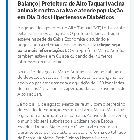
Balanço | Prefeitura de Alto Taquari vacina
animais contra a raiva e atende população
em Dia D dos Hipertensos e Diabéticos
A agenda dos gestores de Alto Taquari (MT) foi bastante
extensa no mês de agosto. O prefeito Fabio Garbugio
esteve na sede da Caixa Econômica discutindo e
negociando a retomada das obras da vala (
clique aqui
para mais informações
). O vice-prefeito Marco Aurélio
também esteve em Cuiabá cuidando de inúmeros
interesses do município.
No dia 15 de agosto, Marco Aurélio esteve no gabinete
do deputado estadual Nininho debatendo e angariando
apoio do parlamentar para a aquisição de 150 toneladas
de lama asfáltica para recuperação de ruas e avenidas de
Alto Taquari.
Já no dia 16 de agosto, Marco se reuniu com o secretário
de Estado de Educação Esporte e Lazer, Marco Marrafon,
e garantiu uma importante parceria. Através de convênio,
o município será autorizado a utilizar a nova Escola
Estadual Dennis Manerich de Oliveira até dezembro.
Durante este período está previsto a reforma do telhado
da Escola Municipal Prof. Elzinha Lizardo Nunes.