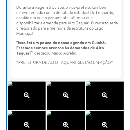
Durante a viagem à Cuiabá, o vice-prefeito também
esteve reunido com o deputado estadual Dr. Leonardo,
ocasião em que o parlamentar afirmou que
disponibilizaria emenda para Alto Taquari. O recurso seria
direcionado para a melhoria da estrutura do Lago
Municipal.
“Isso foi um pouco da nossa agenda em Cuiabá.
Estamos sempre atentos às demandas de Alto
Taquari”
, destacou Marco Aurélio.
*PREFEITURA DE ALTO TAQUARI, GESTÃO EM AÇÃO*