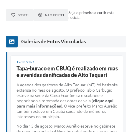
Seja o primeiro a curtir esta
GOSTEI
NÃO GOSTEI
notícia.
Galerias de Fotos Vinculadas
19/05/2021
Tapa-buraco em CBUQ é realizado em ruas
e avenidas danificadas de Alto Taquari
A agenda dos gestores de Alto Taquari (MT) foi bastante
extensa no mês de agosto. O prefeito Fabio Garbugio
esteve na sede da Caixa Econômica discutindo e
negociando a retomada das obras da vala (
clique aqui
para mais informações
). O vice-prefeito Marco Aurélio
também esteve em Cuiabá cuidando de inúmeros
interesses do município.
No dia 15 de agosto, Marco Aurélio esteve no gabinete
do deputado estadual Nininho debatendo e angariando