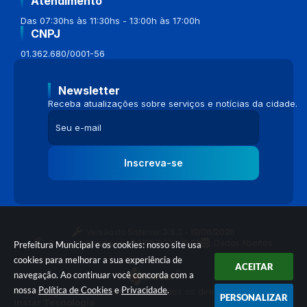
Atendimento
Das 07:30hs às 11:30hs - 13:00h às 17:00h
CNPJ
01.362.680/0001-56
Newsletter
Receba atualizações sobre serviços e notícias da cidade.
Inscreva-se
Versão do Sistema:
3.5.3 - 19/06/2026
Portal atualizado em:
04/08/2026 16:58
Dados Abertos
Prefeitura Municipal e os cookies: nosso site usa
cookies para melhorar a sua experiência de
ACEITAR
navegação. Ao continuar você concorda com a
nossa
Política de Cookies
e
Privacidade
.
© Copyright Instar - 2006-2026. Todos os direitos reservados -
PERSONALIZAR
Instar Tecnologia