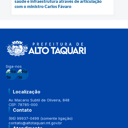
saúde e infraestrutura através de articulação
com o ministro Carlos Fávaro
Siga-nos
Localização
Av. Macario Subtil de Oliveira, 848
CEP: 78785-000
Contato
(66) 99937-0499 (somente ligação)
contato@altotaquari.mt.gov.br