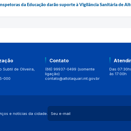
nspetoras da Educação darão suporte à Vigilância Sanitária de Alt
ização
Contato
Atendi
 Subtil de Oliveira,
(66) 99937-0499 (somente
Das 07:30hs
ligação)
às 17:00h
5-000
contato@altotaquari.mt.gov.br
iços e notícias da cidade.