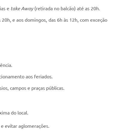
ias e
take Away
(retirada no balcão) até as 20h.
s 20h, e aos domingos, das 6h às 12h, com exceção
ência.
cionamento aos feriados.
ios, campos e praças públicas.
ima do local.
 e evitar aglomerações.