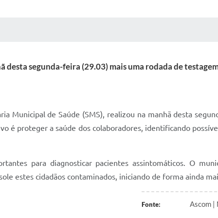
 MÍDIAS
RECEBA NOTÍCIAS
hã desta segunda-feira (29.03) mais uma rodada de testagem
taria Municipal de Saúde (SMS), realizou na manhã desta segu
tivo é proteger a saúde dos colaboradores, identificando possí
tantes para diagnosticar pacientes assintomáticos. O munic
isole estes cidadãos contaminados, iniciando de forma ainda mai
Ascom | 
Fonte: