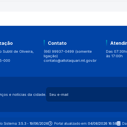
ização
Contato
Atendi
 Subtil de Oliveira,
(66) 99937-0499 (somente
Das 07:30hs
ligação)
às 17:00h
5-000
contato@altotaquari.mt.gov.br
iços e notícias da cidade.
do Sistema:
3.5.3 - 19/06/2026
Portal atualizado em:
04/08/2026 16:58
Da