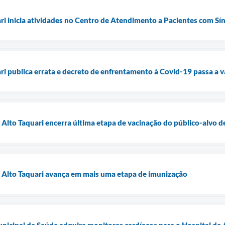
ari inicia atividades no Centro de Atendimento a Pacientes com S
ri publica errata e decreto de enfrentamento à Covid-19 passa a va
e Alto Taquari encerra última etapa de vacinação do público-alvo 
e Alto Taquari avança em mais uma etapa de imunização
unicipal de Saúde adquire monitores cardíacos para o Hospital de 