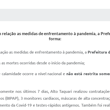
 MÍDIAS
RECEBA NOTÍCIAS
 relação as medidas de enfrentamento à pandemia, a Prefei
forma:
lação as medidas de enfrentamento à pandemia, a
Prefeitura 
as mortes ocorridas desde o início da pandemia;
 calamidade ocorre a nível nacional e
não está restrita some
ente nos últimos 7 dias, Alto Taquari realizou contratações 
rios (BIPAP), 3 monitores cardíacos, máscaras de alta concentra
ento da Covid-19 e testes-rápidos antígenos. Também foi reali