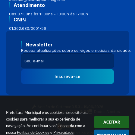
Atendimento
Das 07:30hs às 11:30hs - 13:00h às 17:00h
CNPJ
01.362.680/0001-56
Newsletter
Receba atualizações sobre serviços e notícias da cidade.
Inscreva-se
Versão do Sistema:
3.5.3 - 19/06/2026
Portal atualizado em:
04/08/2026 16:58
Dados Abertos
Prefeitura Municipal e os cookies: nosso site usa
cookies para melhorar a sua experiência de
ACEITAR
navegação. Ao continuar você concorda com a
nossa
Política de Cookies
e
Privacidade
.
© Copyright Instar - 2006-2026. Todos os direitos reservados -