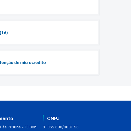
(16)
obtenção de microcrédito
mento
CNPJ
 às 11:30hs - 13:00h
01.362.680/0001-56