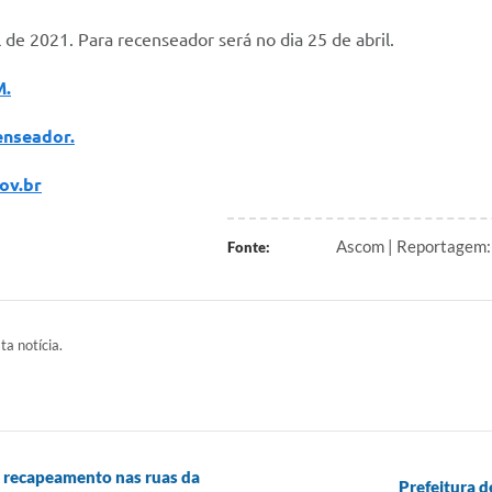
 de 2021. Para recenseador será no dia 25 de abril.
M.
enseador.
ov.br
Ascom | Reportagem: 
Fonte:
ta notícia.
 e recapeamento nas ruas da
Prefeitura d