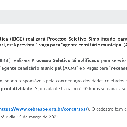
 MÍDIAS
RECEBA NOTÍCIAS
stica (IBGE) realizará Processo Seletivo Simplificado pa
i, está prevista 1 vaga para “agente censitário municipal (
(IBGE) realizará
Processo Seletivo Simplificado
para selecio
“agente censitário municipal (ACM)”
e 9 vagas para
“recens
pio, sendo responsáveis pela coordenação dos dados coletado
 produtividade
. A jornada de trabalho é 40 horas semanais, se
https://www.cebraspe.org.br/concursos/
). O cadastro tem 
até o dia 15 de março de 2021.