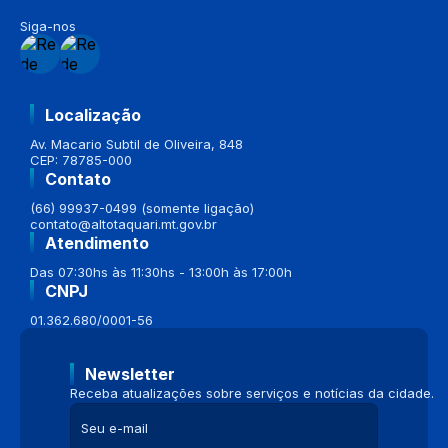
Siga-nos
Localização
Av. Macario Subtil de Oliveira, 848
CEP: 78785-000
Contato
(66) 99937-0499 (somente ligação)
contato@altotaquari.mt.gov.br
Atendimento
Das 07:30hs às 11:30hs - 13:00h às 17:00h
CNPJ
01.362.680/0001-56
Newsletter
Receba atualizações sobre serviços e notícias da cidade.