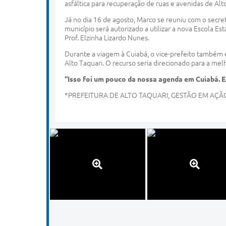
asfáltica para recuperação de ruas e avenidas de Alt
Já no dia 16 de agosto, Marco se reuniu com o secre
município será autorizado a utilizar a nova Escola 
Prof. Elzinha Lizardo Nunes.
Durante a viagem à Cuiabá, o vice-prefeito também 
Alto Taquari. O recurso seria direcionado para a mel
“Isso foi um pouco da nossa agenda em Cuiabá. 
*PREFEITURA DE ALTO TAQUARI, GESTÃO EM AÇÃ