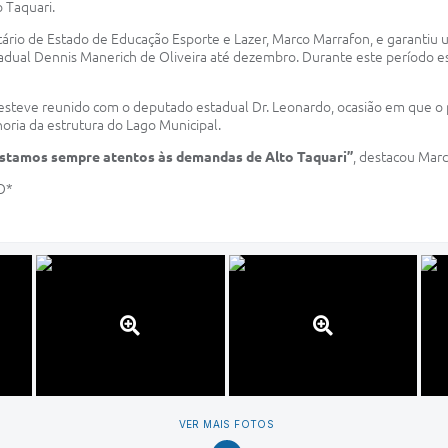
o Taquari.
tário de Estado de Educação Esporte e Lazer, Marco Marrafon, e garantiu 
Estadual Dennis Manerich de Oliveira até dezembro. Durante este período e
esteve reunido com o deputado estadual Dr. Leonardo, ocasião em que o 
horia da estrutura do Lago Municipal.
Estamos sempre atentos às demandas de Alto Taquari”
, destacou Marc
O*
VER MAIS FOTOS