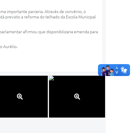
uma importante parceria. Através de convênio, o
stá previsto a reforma do telhado da Escola Municipal
parlamentar afirmou que disponibilizaria emenda para
o Aurélio.