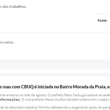
o dos trabalhos.
Fonte:
ta notícia.
 ruas com CBUQ é iniciada no Bairro Morada da Praia, e
tante extensa no mês de agosto. O prefeito Fabio Garbugio esteve na sed
 informações
). O vice-prefeito Marco Aurélio também esteve em Cuiabá c
ete do deputado estadual Nininho debatendo e angariando apoio do parla