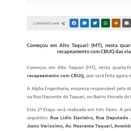
COMPARTILHAR
FACEBOOK
MESSENGER
TWITTER
WHATSAPP
OUTRAS
Começou em Alto Taquari (MT), nesta quart
recapeamento com CBUQ das vias d
Começou em Alto Taquari (MT), nesta quarta-fe
recapeamento com CBUQ,
que será feita agora 
A Alpha Engenharia, empresa responsável pela ob
na Rua Nascente do Taquari, no Bairro Morada da 
Esta 2ª Etapa será realizada em três fases. A pr
seguintes:
Rua Lídio Slavieiro, Rua Deputado J
Justo Veríssimo, Av. Nascente Taquari, Avenida