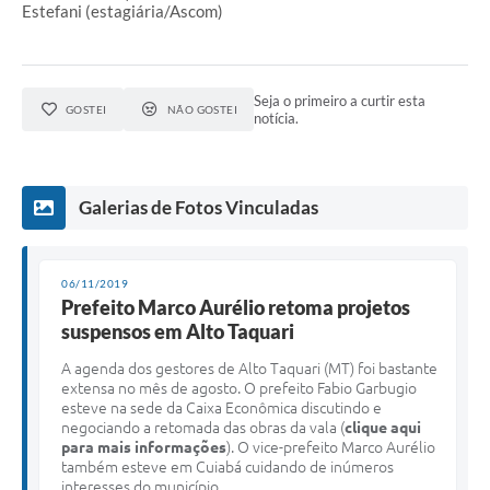
Estefani (estagiária/Ascom)
Seja o primeiro a curtir esta
GOSTEI
NÃO GOSTEI
notícia.
Galerias de Fotos Vinculadas
06/11/2019
Prefeito Marco Aurélio retoma projetos
suspensos em Alto Taquari
A agenda dos gestores de Alto Taquari (MT) foi bastante
extensa no mês de agosto. O prefeito Fabio Garbugio
esteve na sede da Caixa Econômica discutindo e
negociando a retomada das obras da vala (
clique aqui
para mais informações
). O vice-prefeito Marco Aurélio
também esteve em Cuiabá cuidando de inúmeros
interesses do município.