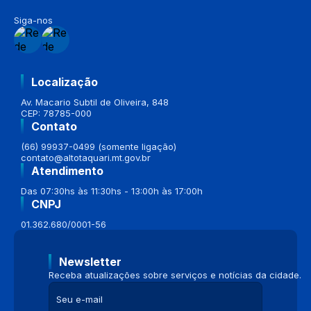
Siga-nos
Localização
Av. Macario Subtil de Oliveira, 848
CEP: 78785-000
Contato
(66) 99937-0499 (somente ligação)
contato@altotaquari.mt.gov.br
Atendimento
Das 07:30hs às 11:30hs - 13:00h às 17:00h
CNPJ
01.362.680/0001-56
Newsletter
Receba atualizações sobre serviços e notícias da cidade.