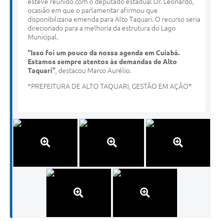
esteve reunido com o deputado estadual Dr. Leonardo,
ocasião em que o parlamentar afirmou que
disponibilizaria emenda para Alto Taquari. O recurso seria
direcionado para a melhoria da estrutura do Lago
Municipal.
“Isso foi um pouco da nossa agenda em Cuiabá.
Estamos sempre atentos às demandas de Alto
Taquari”
, destacou Marco Aurélio.
*PREFEITURA DE ALTO TAQUARI, GESTÃO EM AÇÃO*