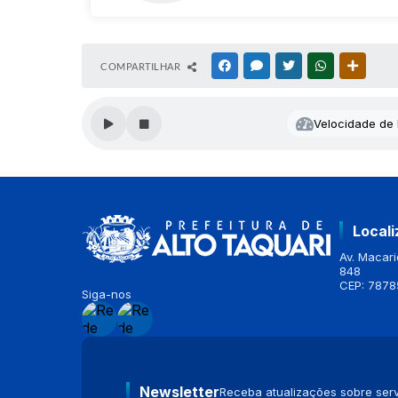
COMPARTILHAR
FACEBOOK
MESSENGER
TWITTER
WHATSAPP
OUTRAS
Velocidade de l
Local
Av. Macario
848
CEP: 7878
Siga-nos
Newsletter
Receba atualizações sobre serv