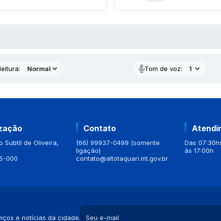
 MÍDIAS
eitura:
Tom de voz:
ização
Contato
Atendi
 Subtil de Oliveira,
(66) 99937-0499 (somente
Das 07:30hs
ligação)
às 17:00h
5-000
contato@altotaquari.mt.gov.br
iços e notícias da cidade.