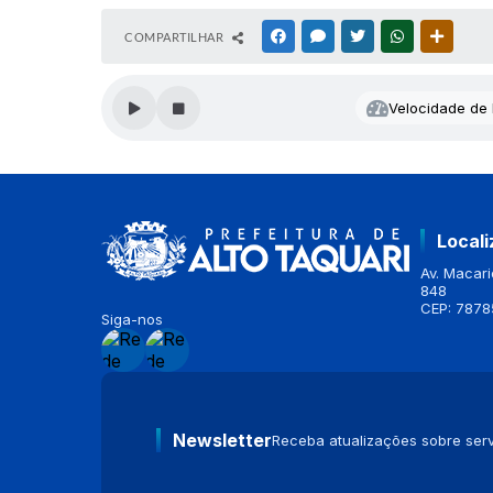
COMPARTILHAR
FACEBOOK
MESSENGER
TWITTER
WHATSAPP
OUTRAS
Velocidade de l
Local
Av. Macario
848
CEP: 7878
Siga-nos
Newsletter
Receba atualizações sobre serv