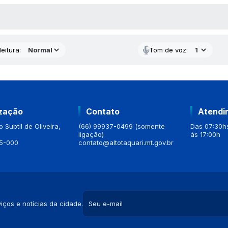
 MÍDIAS
eitura:
Tom de voz:
ização
Contato
Atendi
 Subtil de Oliveira,
(66) 99937-0499 (somente
Das 07:30hs
ligação)
às 17:00h
5-000
contato@altotaquari.mt.gov.br
iços e notícias da cidade.