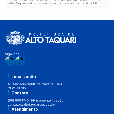
Alto Taquari realizou, no dia 14 de maio, a abertura oficial da 29ª
Expotaquari, no P…
Siga-nos
Localização
Av. Macario Subtil de Oliveira, 848
CEP: 78785-000
Contato
(66) 99937-0499 (somente ligação)
contato@altotaquari.mt.gov.br
Atendimento