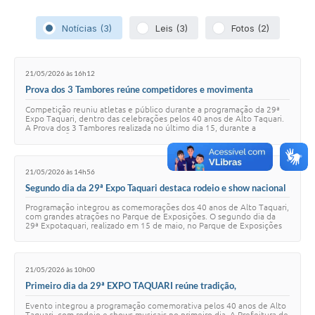
Notícias (3)
Leis (3)
Fotos (2)
21/05/2026 às 16h12
Prova dos 3 Tambores reúne competidores e movimenta
programação da 29ª Expo Taquari
Competição reuniu atletas e público durante a programação da 29ª
Expo Taquari, dentro das celebrações pelos 40 anos de Alto Taquari.
A Prova dos 3 Tambores realizada no último dia 15, durante a
programação da 29ª Expo Ta…
21/05/2026 às 14h56
Segundo dia da 29ª Expo Taquari destaca rodeio e show nacional
Programação integrou as comemorações dos 40 anos de Alto Taquari,
com grandes atrações no Parque de Exposições. O segundo dia da
29ª Expotaquari, realizado em 15 de maio, no Parque de Exposições
Antônio Buscariol, reuniu…
21/05/2026 às 10h00
Primeiro dia da 29ª EXPO TAQUARI reúne tradição,
entretenimento e grandes atrações em Alto Taquari
Evento integrou a programação comemorativa pelos 40 anos de Alto
Taquari, com rodeio e shows musicais no primeiro dia. A Prefeitura de