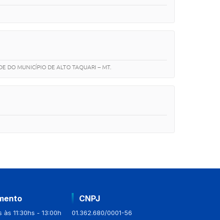
 DO MUNICÍPIO DE ALTO TAQUARI – MT.
mento
CNPJ
 às 11:30hs - 13:00h
01.362.680/0001-56