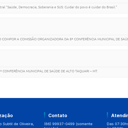
al “Saúde, Democracia, Soberania e SUS: Cuidar do povo é cuidar do Brasil.”
 COMPOR A COMISSÃO ORGANIZADORA DA 8ª CONFERÊNCIA MUNICIPAL DE SAÚDE
 CONFERÊNCIA MUNICIPAL DE SAÚDE DE ALTO TAQUARI – MT.
ização
Contato
Atendi
 Subtil de Oliveira,
(66) 99937-0499 (somente
Das 07:30hs