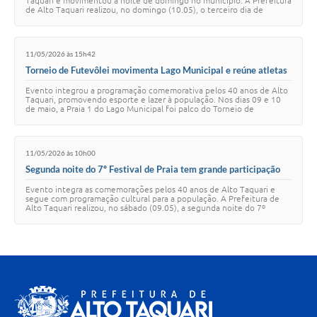
Taquari e movimentou a noite de domingo no município. A Prefeitura
de Alto Taquari realizou, no domingo (10.05), o terceiro dia de
programação do 7º Festiv…
11/05/2026 às 15h42
Torneio de Futevôlei movimenta Lago Municipal e reúne atletas
em Alto Taquari
Evento integrou a programação comemorativa pelos 40 anos de Alto
Taquari, promovendo esporte e lazer à população. Nos dias 09 e 10
de maio, a Praia 1 do Lago Municipal foi palco do Torneio de
Futevôlei de Alto Taquari, r…
11/05/2026 às 10h00
Segunda noite do 7º Festival de Praia tem grande participação
do público no Lago Municipal
Evento integra as comemorações pelos 40 anos de Alto Taquari e
segue com programação cultural para a população. A Prefeitura de
Alto Taquari realizou, no sábado (09.05), a segunda noite do 7º
Festival de Praia, no Lago M…